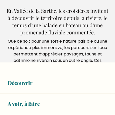
En Vallée de la Sarthe, les croisières invitent
à découvrir le territoire depuis la rivière, le
temps d’une balade en bateau ou d’une
promenade fluviale commentée.
Que ce soit pour une sortie nature paisible ou une
expérience plus immersive, les parcours sur l’eau
permettent d’apprécier paysages, faune et
patrimoine riverain sous un autre angle. Ces
balades conviennent à tous, en solo, en couple ou
en famille, pour une sortie détente au fil de la
Sarthe. Une belle façon de mêler découverte,
Découvrir
calme et plaisir sur l’eau.
A voir, à faire
Ajouter aux 