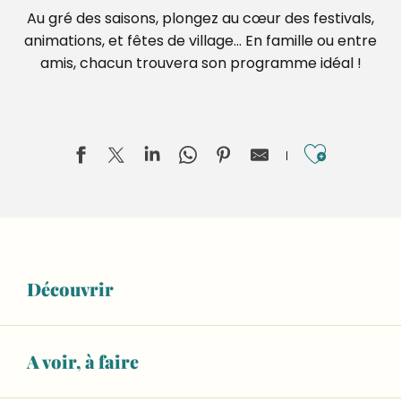
Au gré des saisons, plongez au cœur des festivals,
animations, et fêtes de village… En famille ou entre
amis, chacun trouvera son programme idéal !
Ajouter
Territoires en blasons, Lucas Desmesures
Invisible Jumpers, Joseph Ford
Découvrir
ESCAPADE : Visite guidée du musée sans l'atelier de fab
Salle Marcel Pagnol
Aliette Boyer, Dans la rivière, peut-être
Exposition "Les voyages au Moyen Âge"
A voir, à faire
De terre et de souffle, Sifflets en argile de Sarthe et d