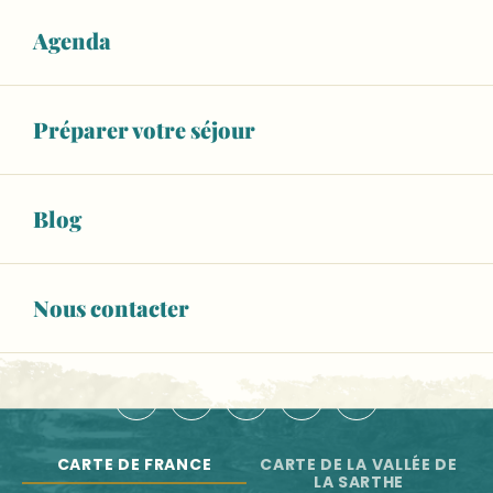
Balad'Expo : 10 ans de reconstitution historique au Man
Les artistes à l'atelier
Agenda
NOS OFFICES DE TOURISME
Festival d'arts de la rue l'île en été
Antiblouze
NOUS CONTACTER
Marché le lundi et le samedi à Sablé-sur-Sarthe
Préparer votre séjour
ESPACE PRO
BROCHURES
Blog
Newsletter
Toute l'actu de la Vallée de la Sarthe
Nous contacter
S'INSCRIRE
NOUS SUIVRE :
CARTE DE FRANCE
CARTE DE LA VALLÉE DE
LA SARTHE