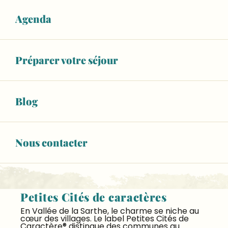
Agenda
Préparer votre séjour
Solesmes et son abbaye
Blog
Solesmes, en plein cœur de la Sarthe, est une
destination incontournable pour les amateurs
de patrimoine et de tourisme culturel.
L’Abbaye de Solesmes attire par son...
Nous contacter
LIRE LA SUITE
Petites Cités de caractères
En Vallée de la Sarthe, le charme se niche au
cœur des villages. Le label Petites Cités de
Caractère® distingue des communes au