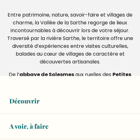
Entre patrimoine, nature, savoir-faire et villages de
charme, la Vallée de la Sarthe regorge de lieux
incontournables à découvrir lors de votre séjour.
Traversé par la rivière Sarthe, le territoire offre une
diversité d’expériences entre visites culturelles,
balades au cœur de villages de caractère et
découvertes artisanales.
De l’
abbaye de Solesmes
aux ruelles des
Petites
Cités de Caractère®
, en passant par les
artisans
d’art de Malicorne-sur-Sarthe
, les saveurs du
célèbre
Petit Sablé
ou encore les espaces nature
Découvrir
de l’
Île Moulinsart
, chaque lieu raconte une
facette unique de la Vallée de la Sarthe.
A voir, à faire
Préparez votre visite et partez à la découverte des
grands incontournables du territoire.