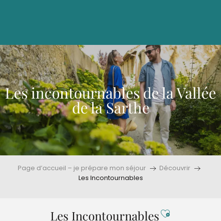
Aller
au
contenu
principal
Les incontournables de la Vallée
de la Sarthe
Page d’accueil – je prépare mon séjour
Découvrir
Les Incontournables
Ajouter aux
Les Incontournables