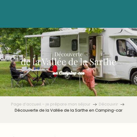
Aller
au
contenu
principal
Découverte
de la Vallée de la Sarthe
en Camping-car
Page d’accueil – je prépare mon séjour
Découvrir
Découverte de la Vallée de la Sarthe en Camping-car