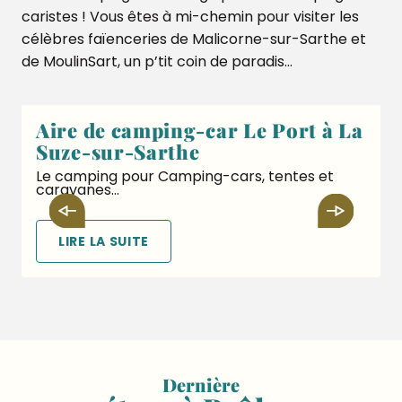
caristes ! Vous êtes à mi-chemin pour visiter les
célèbres faïenceries de Malicorne-sur-Sarthe et
de MoulinSart, un p’tit coin de paradis…
Aire de camping-car Le Port à La
Suze-sur-Sarthe
U
V
Le camping pour Camping-cars, tentes et
caravanes...
d
LIRE LA SUITE
Dernière