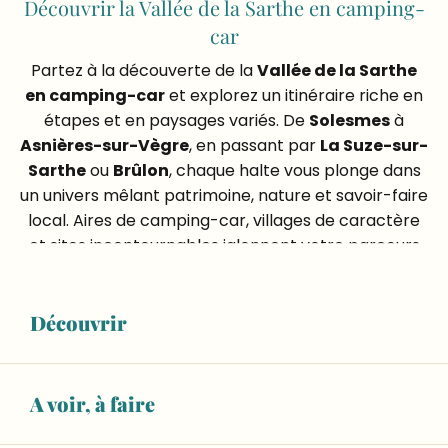
Découvrir la Vallée de la Sarthe en camping-
car
Partez à la découverte de la
Vallée de la Sarthe
en camping-car
et explorez un itinéraire riche en
étapes et en paysages variés. De
Solesmes
à
Asnières-sur-Vègre
, en passant par
La Suze-sur-
Sarthe
ou
Brûlon
, chaque halte vous plonge dans
un univers mêlant patrimoine, nature et savoir-faire
local. Aires de camping-car, villages de caractère
et sites incontournables jalonnent votre parcours
pour un séjour en toute liberté. Une expérience
idéale pour voyager à votre rythme et profiter
pleinement des richesses de la Sarthe.
Découvrir
Ajouter
A voir, à faire