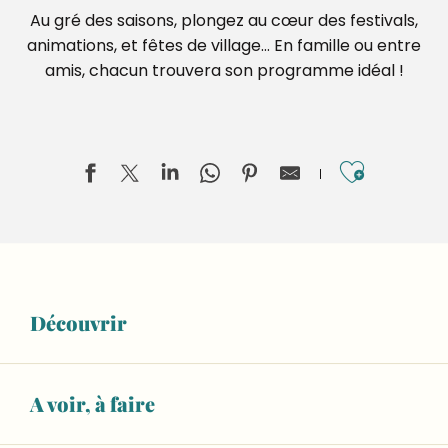
Au gré des saisons, plongez au cœur des festivals,
animations, et fêtes de village… En famille ou entre
amis, chacun trouvera son programme idéal !
Ajouter
Territoires en blasons, Lucas Desmesures
Invisible Jumpers, Joseph Ford
Découvrir
ESCAPADE : Visite guidée du musée sans l'atelier de fab
Marché le lundi et le samedi à Sablé-sur-Sarthe
Journée pêche au feeder
Marché le samedi matin à Précigné
A voir, à faire
Marché le mardi et le samedi à Cérans-Foulletourte