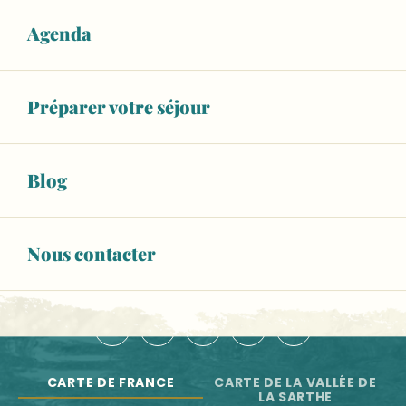
Salle Marcel Pagnol
Aliette Boyer, Dans la rivière, peut-être
Agenda
NOS OFFICES DE TOURISME
Exposition "Les voyages au Moyen Âge"
De terre et de souffle, Sifflets en argile de Sarthe et d
NOUS CONTACTER
Balad'Expo : 10 ans de reconstitution historique au Man
Préparer votre séjour
ESPACE PRO
BROCHURES
Blog
Newsletter
Toute l'actu de la Vallée de la Sarthe
Nous contacter
S'INSCRIRE
NOUS SUIVRE :
CARTE DE FRANCE
CARTE DE LA VALLÉE DE
LA SARTHE