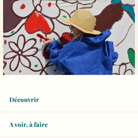
Ouverture et coordonnées
26
Découvrir
MERCREDI
AOÛT
De 10:00 à 11:00
7
A voir, à faire
MERCREDI
OCTOBRE
De 10:00 à 11:00