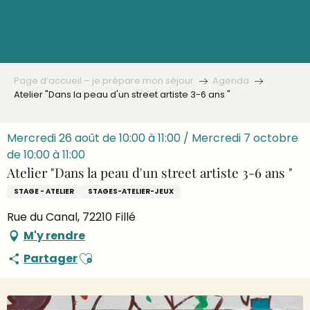
Aller
au
contenu
principal
Page d’accueil – je prépare mon séjour
Agenda
Atelier "Dans la peau d'un street artiste 3-6 ans "
Mercredi 26 août de 10:00 à 11:00 / Mercredi 7 octobre
de 10:00 à 11:00
Atelier "Dans la peau d'un street artiste 3-6 ans "
STAGE - ATELIER
STAGES-ATELIER-JEUX
Rue du Canal, 72210 Fillé
M'y rendre
Ajouter aux favoris
Partager