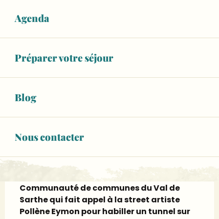
RÉSERVER
Agenda
02 43 57 05
▒▒
Préparer votre séjour
CONTACTEZ-NOUS
Blog
ile-moulinsart.fr
Nous contacter
Description
Faire sortir l’art dans la rue pour le rendre 
accessible à tous, tel est le projet de la 
Communauté de communes du Val de 
Sarthe qui fait appel à la street artiste 
Pollène Eymon pour habiller un tunnel sur 