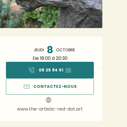
Ouverture et coordonnée
8
JEUDI
OCTOBRE
De 18:00 à 20:30
06 25 84 51
▒▒
CONTACTEZ-NOUS
www.the-artistic-red-dot.art