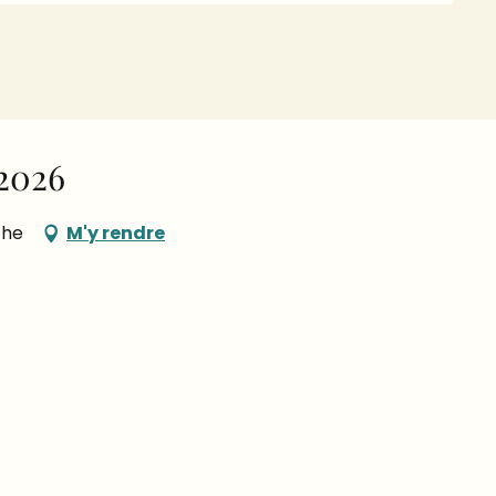
2026
the
M'y rendre