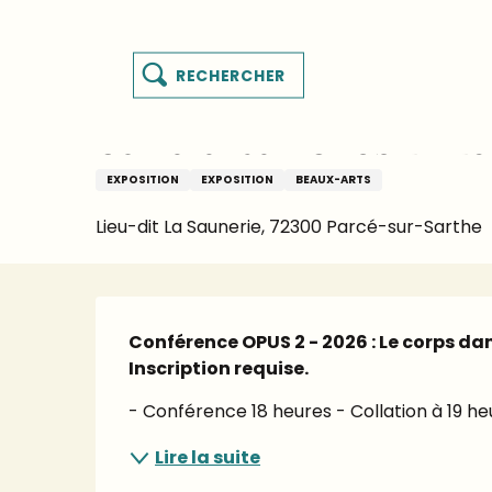
Aller
Page d’accueil – je prépare mon séjour
Agenda
au
te
contenu
Recherche
principal
MENU
Jeudi 8 octobre de 18:00 à 20:30
és
Conférence - OPUS 2 - 20
ur
EXPOSITION
EXPOSITION
BEAUX-ARTS
Lieu-dit La Saunerie, 72300 Parcé-sur-Sarthe
Description
Conférence OPUS 2 - 2026 : Le corps da
Inscription requise.
- Conférence 18 heures - Collation à 19 heu
Lire la suite