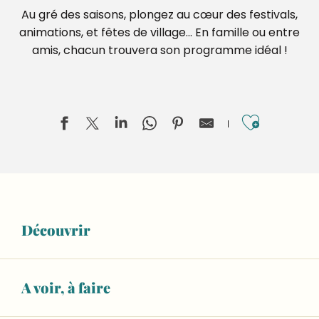
Au gré des saisons, plongez au cœur des festivals,
animations, et fêtes de village… En famille ou entre
amis, chacun trouvera son programme idéal !
Ajouter
Territoires en blasons, Lucas Desmesures
Invisible Jumpers, Joseph Ford
Découvrir
ESCAPADE : Visite guidée du musée sans l'atelier de fab
Marché le vendredi matin
Salle Marcel Pagnol
Aliette Boyer, Dans la rivière, peut-être
A voir, à faire
Exposition "Les voyages au Moyen Âge"