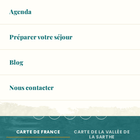
De terre et de souffle, Sifflets en argile de Sarthe et d
Balad'Expo : 10 ans de reconstitution historique au Man
Agenda
NOS OFFICES DE TOURISME
Atelier "Peinture à l'œuf"
Les Mal-aimées ?! Moi j’adore !
NOUS CONTACTER
Visite guidée de Solesmes
Préparer votre séjour
ESPACE PRO
BROCHURES
Blog
Newsletter
Toute l'actu de la Vallée de la Sarthe
Nous contacter
S'INSCRIRE
NOUS SUIVRE :
CARTE DE FRANCE
CARTE DE LA VALLÉE DE
LA SARTHE