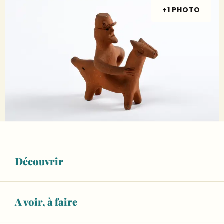
+1 PHOTO
Ouverture et coordonnées
Découvrir
A lieu aujourd'hui
dans 9 minutes
Voir les horaires
A voir, à faire
DU
AU