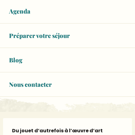
3
1
Agenda
AVRIL
NOVEMBRE
5,00 €
Tarif plein
Préparer votre séjour
Voir tous les tarifs
02 43 48 07
▒▒
Blog
CONTACTEZ-NOUS
Nous contacter
musee-faience.fr
Description
Du jouet d’autrefois à l’œuvre d’art 