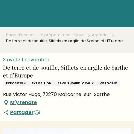
Aller
au
contenu
principal
Page d’accueil – je prépare mon séjour
Agenda
De terre et de souffle, Sifflets en argile de Sarthe et d’Europe
3 avril > 1 novembre
De terre et de souffle, Sifflets en argile de Sarthe
et d’Europe
EXPOSITION
EXPOSITION
SAVOIR-FAIRE LOCAUX
VIE LOCALE
Rue Victor Hugo, 72270 Malicorne-sur-Sarthe
M'y rendre
Ajouter aux favoris
Partager