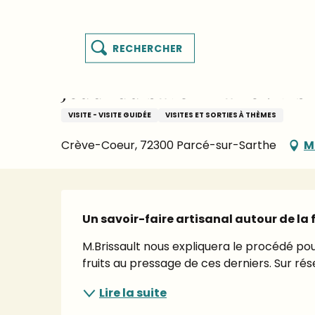
Aller
Page d’accueil – je prépare mon séjour
Agenda
au
te
contenu
Recherche
principal
MENU
Jeudi 13 août de 15:00 à 16:30
és
Jeudi du savoir-faire : Vi
ur
VISITE - VISITE GUIDÉE
VISITES ET SORTIES À THÈMES
Crève-Coeur, 72300 Parcé-sur-Sarthe
M
Description
Un savoir-faire artisanal autour de la 
M.Brissault nous expliquera le procédé pou
fruits au pressage de ces derniers. Sur rés
Lire la suite