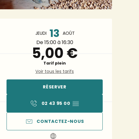
Ouverture et coordonnée
13
JEUDI
AOÛT
De 15:00 à 16:30
5,00 €
Tarif plein
Voir tous les tarifs
RÉSERVER
02 43 95 00
▒▒
CONTACTEZ-NOUS