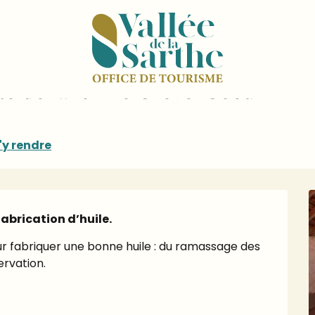
Jeudi du savoir-faire : Visite de la ferme Crève-Coeur
site de la ferme Crève-Coeur
'y rendre
fabrication d’huile.
r fabriquer une bonne huile : du ramassage des 
ervation.