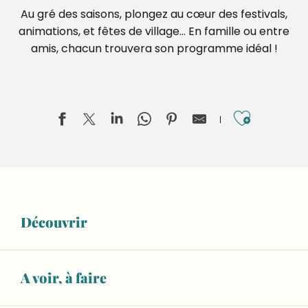
Au gré des saisons, plongez au cœur des festivals,
animations, et fêtes de village… En famille ou entre
amis, chacun trouvera son programme idéal !
Ajouter
Territoires en blasons, Lucas Desmesures
Invisible Jumpers, Joseph Ford
Découvrir
ESCAPADE : Visite guidée du musée sans l'atelier de fab
Marché le vendredi matin
Salle Marcel Pagnol
Aliette Boyer, Dans la rivière, peut-être
A voir, à faire
Exposition "Les voyages au Moyen Âge"