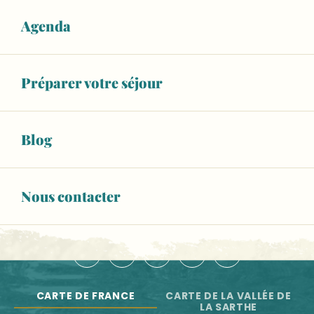
De terre et de souffle, Sifflets en argile de Sarthe et d
Balad'Expo : 10 ans de reconstitution historique au Man
Agenda
NOS OFFICES DE TOURISME
Atelier "Peinture à l'œuf"
Les Mal-aimées ?! Moi j’adore !
NOUS CONTACTER
Visite guidée de Solesmes
Préparer votre séjour
ESPACE PRO
BROCHURES
Blog
Newsletter
Toute l'actu de la Vallée de la Sarthe
Nous contacter
S'INSCRIRE
NOUS SUIVRE :
CARTE DE FRANCE
CARTE DE LA VALLÉE DE
LA SARTHE