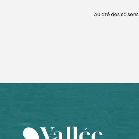
Au gré des saisons,
Territoires en blasons, Lucas Desmesures
Exposition "Les voyages au Moyen Âge"
Invisible Jumpers, Joseph Ford
ESCAPADE : Visite guidée du musée sans l'atelier de fab
Balad'Expo : 10 ans de reconstitution historique au Man
Marché le vendredi matin
Salle Marcel Pagnol