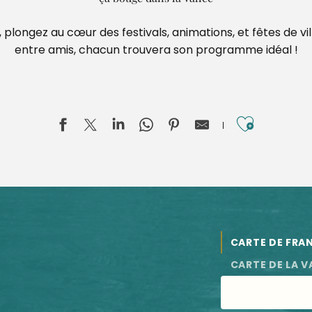
 plongez au cœur des festivals, animations, et fêtes de vi
entre amis, chacun trouvera son programme idéal !
Ajouter
CARTE DE FRA
rication
oir de La Cour
CARTE DE LA V