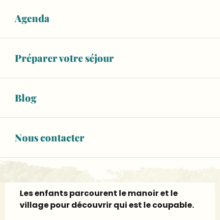
26
MERCREDI
AOÛT
Agenda
De 16:00 à 17:00
RÉSERVER
Préparer votre séjour
02 43 95 17
▒▒
CONTACTEZ-NOUS
Blog
lemanoirdelacour.fr
Nous contacter
Description
Les enfants parcourent le manoir et le 
village pour découvrir qui est le coupable.