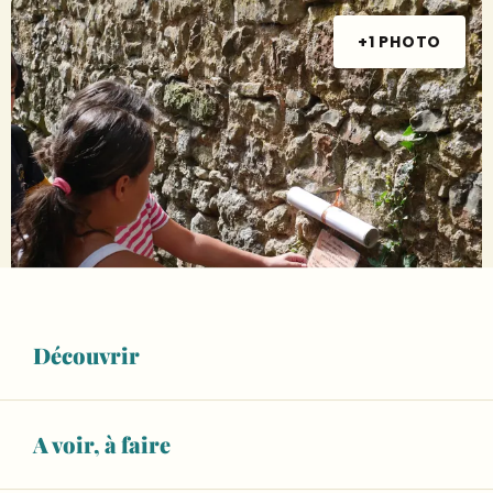
+1 PHOTO
Découvrir
Ouverture et coordonnées
12
MERCREDI
AOÛT
A voir, à faire
De 16:00 à 17:00