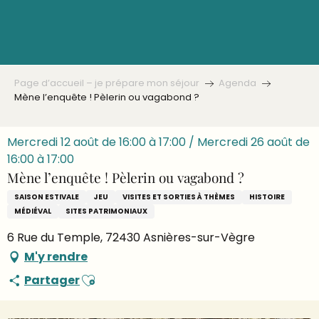
Aller
au
contenu
principal
Page d’accueil – je prépare mon séjour
Agenda
Mène l’enquête ! Pèlerin ou vagabond ?
Mercredi 12 août de 16:00 à 17:00 / Mercredi 26 août de
16:00 à 17:00
Mène l’enquête ! Pèlerin ou vagabond ?
SAISON ESTIVALE
JEU
VISITES ET SORTIES À THÈMES
HISTOIRE
MÉDIÉVAL
SITES PATRIMONIAUX
6 Rue du Temple, 72430 Asnières-sur-Vègre
M'y rendre
Ajouter aux favoris
Partager