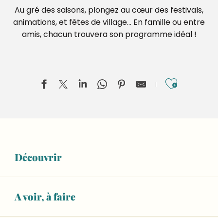
Au gré des saisons, plongez au cœur des festivals,
animations, et fêtes de village… En famille ou entre
amis, chacun trouvera son programme idéal !
Ajouter
Territoires en blasons, Lucas Desmesures
Invisible Jumpers, Joseph Ford
Découvrir
ESCAPADE : Visite guidée du musée sans l'atelier de fab
Aliette Boyer, Dans la rivière, peut-être
Exposition "Les voyages au Moyen Âge"
De terre et de souffle, Sifflets en argile de Sarthe et d
A voir, à faire
Écoute et crée à 4 mains