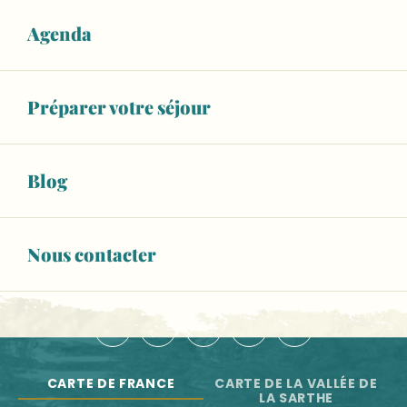
Balad'Expo : 10 ans de reconstitution historique au Man
Atelier "Créé ton blason"
Agenda
NOS OFFICES DE TOURISME
Jeudi du savoir-faire : Visite de l'exploitation "Choisis l
Marché le vendredi matin
NOUS CONTACTER
Salle Marcel Pagnol
Préparer votre séjour
ESPACE PRO
BROCHURES
Blog
Newsletter
Toute l'actu de la Vallée de la Sarthe
Nous contacter
S'INSCRIRE
NOUS SUIVRE :
CARTE DE FRANCE
CARTE DE LA VALLÉE DE
LA SARTHE