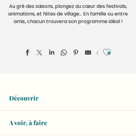
Au gré des saisons, plongez au cœur des festivals,
animations, et fêtes de village… En famille ou entre
amis, chacun trouvera son programme idéal !
Ajouter
Territoires en blasons, Lucas Desmesures
Invisible Jumpers, Joseph Ford
Découvrir
ESCAPADE : Visite guidée du musée sans l'atelier de fab
Salle Marcel Pagnol
Aliette Boyer, Dans la rivière, peut-être
Exposition "Les voyages au Moyen Âge"
A voir, à faire
De terre et de souffle, Sifflets en argile de Sarthe et d