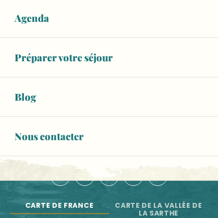
Balad'Expo : 10 ans de reconstitution historique au Man
Les artistes à l'atelier
Agenda
NOS OFFICES DE TOURISME
Festival d'arts de la rue l'île en été
Antiblouze
NOUS CONTACTER
Marché le lundi et le samedi à Sablé-sur-Sarthe
Préparer votre séjour
ESPACE PRO
BROCHURES
Blog
Newsletter
Toute l'actu de la Vallée de la Sarthe
Nous contacter
S'INSCRIRE
NOUS SUIVRE :
CARTE DE FRANCE
CARTE DE LA VALLÉE DE
LA SARTHE