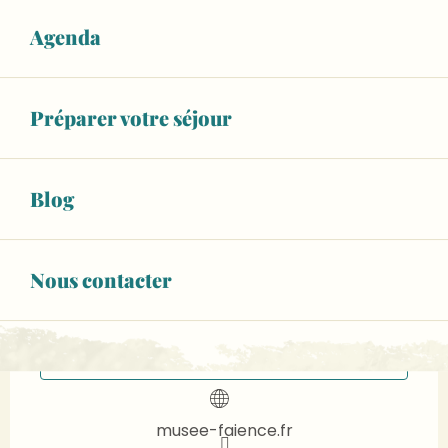
Agenda
Ouverture et coordonnées
12
MERCREDI
AOÛT
Préparer votre séjour
De 11:00 à 11:45
26
MERCREDI
AOÛT
Blog
De 11:00 à 11:45
RÉSERVER
Nous contacter
02 43 48 07
▒▒
CONTACTEZ-NOUS
musee-faience.fr