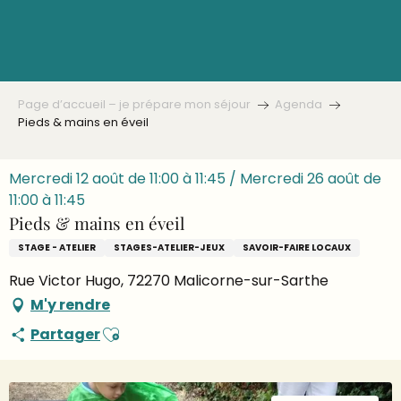
Aller
au
contenu
principal
Page d’accueil – je prépare mon séjour
Agenda
Pieds & mains en éveil
Mercredi 12 août de 11:00 à 11:45 / Mercredi 26 août de
11:00 à 11:45
Pieds & mains en éveil
STAGE - ATELIER
STAGES-ATELIER-JEUX
SAVOIR-FAIRE LOCAUX
Rue Victor Hugo, 72270 Malicorne-sur-Sarthe
M'y rendre
Ajouter aux favoris
Partager