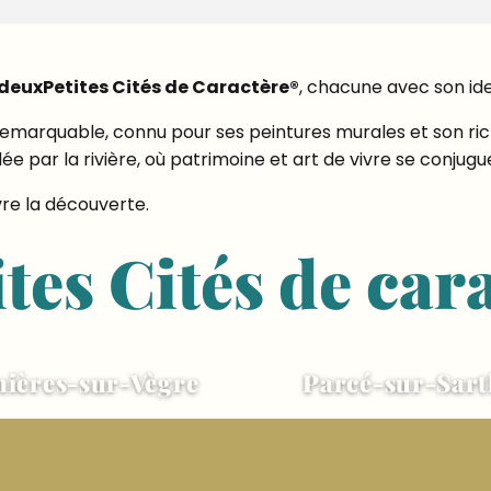
deux
Petites Cités de Caractère®
, chacune avec son id
 remarquable, connu pour ses peintures murales et son ric
dée par la rivière, où patrimoine et art de vivre se conj
vre la découverte.
ites Cités de car
nières-sur-Vègre
Parcé-sur-Sart