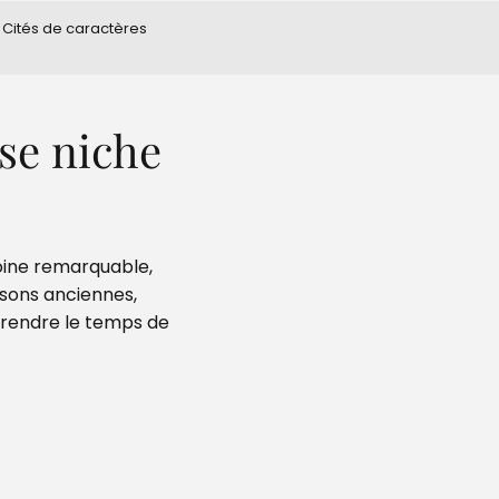
s Cités de caractères
 se niche
ine remarquable,
isons anciennes,
 prendre le temps de
 aux favoris