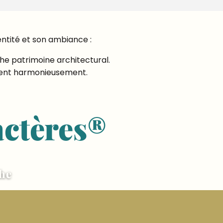
entité et son ambiance :
he patrimoine architectural.
uguent harmonieusement.
actères®
he