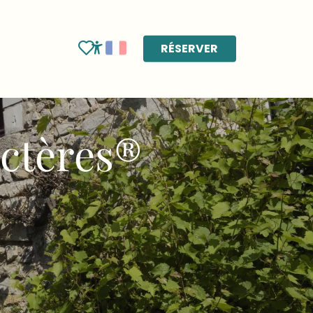
RÉSERVER
Voir les favoris
Accessibilité
actères®