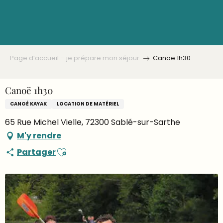
Aller
au
contenu
principal
Page d’accueil – je prépare mon séjour
Canoë 1h30
Canoë 1h30
CANOÉ KAYAK
LOCATION DE MATÉRIEL
65 Rue Michel Vielle, 72300 Sablé-sur-Sarthe
M'y rendre
Ajouter aux favoris
Partager