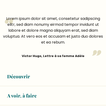
Lorem ipsum dolor sit amet, consetetur sadipscing
elitr, sed diam nonumy eirmod tempor invidunt ut
labore et dolore magna aliquyam erat, sed diam
voluptua. At vero eos et accusam et justo duo dolores
et ea rebum.
Victor Hugo, Lettre à sa femme Adèle
Découvrir
Un peu d’histoire !
Lorem ipsum dolor sit amet, consetetur sadipscing
A voir, à faire
elitr,
sed diam nonumy eirmod tempor invidunt
ut labore et dolore magna aliquyam erat, sed diam