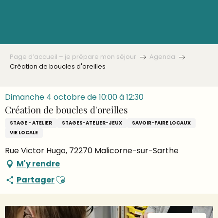
Aller
au
contenu
principal
Page d’accueil – je prépare mon séjour
Agenda
Création de boucles d'oreilles
Dimanche 4 octobre de 10:00 à 12:30
Création de boucles d'oreilles
STAGE - ATELIER
STAGES-ATELIER-JEUX
SAVOIR-FAIRE LOCAUX
VIE LOCALE
Rue Victor Hugo, 72270 Malicorne-sur-Sarthe
M'y rendre
Ajouter aux favoris
Partager