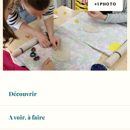
+1 PHOTO
Découvrir
Ouverture et coordonnées
4
DIMANCHE
OCTOBRE
A voir, à faire
De 10:00 à 12:30
À partir de