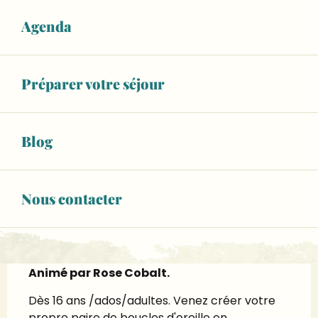
65,00 €
Agenda
Tarif plein
Voir tous les tarifs
Préparer votre séjour
02 43 48 07
▒▒
CONTACTEZ-NOUS
Blog
musee-faience.fr
Nous contacter
Description
Animé par Rose Cobalt.
Dès 16 ans /ados/adultes. Venez créer votre 
propre paire de boucles d'oreille en 