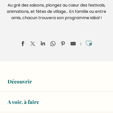
Au gré des saisons, plongez au cœur des festivals,
animations, et fêtes de village… En famille ou entre
amis, chacun trouvera son programme idéal !
Ajouter
Territoires en blasons, Lucas Desmesures
Aliette Boyer, Dans la rivière, peut-être
Découvrir
Exposition "Les voyages au Moyen Âge"
Invisible Jumpers, Joseph Ford
ESCAPADE : Visite guidée du musée sans l'atelier de fab
De terre et de souffle, Sifflets en argile de Sarthe et d
A voir, à faire
Balad'Expo : 10 ans de reconstitution historique au Man