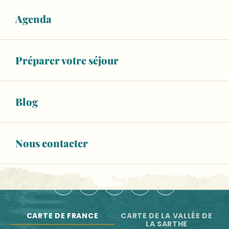
Salle Marcel Pagnol
Les artistes à l'atelier
Agenda
NOS OFFICES DE TOURISME
Festival d'arts de la rue l'île en été
Antiblouze
NOUS CONTACTER
Marché le lundi et le samedi à Sablé-sur-Sarthe
Préparer votre séjour
ESPACE PRO
BROCHURES
Blog
Newsletter
Toute l'actu de la Vallée de la Sarthe
Nous contacter
S'INSCRIRE
NOUS SUIVRE :
CARTE DE FRANCE
CARTE DE LA VALLÉE DE
LA SARTHE