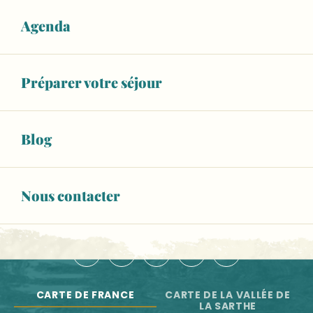
Balad'Expo : 10 ans de reconstitution historique au Man
Les artistes à l'atelier
Agenda
NOS OFFICES DE TOURISME
Festival d'arts de la rue l'île en été
Antiblouze
NOUS CONTACTER
Marché le lundi et le samedi à Sablé-sur-Sarthe
Préparer votre séjour
ESPACE PRO
BROCHURES
Blog
Newsletter
Toute l'actu de la Vallée de la Sarthe
Nous contacter
S'INSCRIRE
NOUS SUIVRE :
CARTE DE FRANCE
CARTE DE LA VALLÉE DE
LA SARTHE