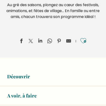
Au gré des saisons, plongez au cœur des festivals,
animations, et fêtes de village… En famille ou entre
amis, chacun trouvera son programme idéal !
Ajouter
Territoires en blasons, Lucas Desmesures
Invisible Jumpers, Joseph Ford
Découvrir
ESCAPADE : Visite guidée du musée sans l'atelier de fab
Salle Marcel Pagnol
Aliette Boyer, Dans la rivière, peut-être
Exposition "Les voyages au Moyen Âge"
A voir, à faire
De terre et de souffle, Sifflets en argile de Sarthe et d