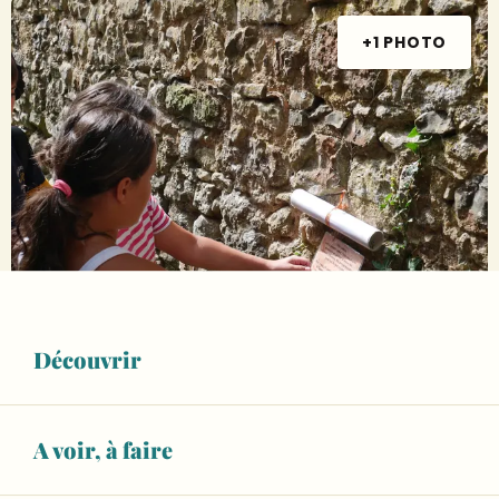
+1 PHOTO
Découvrir
Ouverture et coordonnées
12
MERCREDI
AOÛT
A voir, à faire
De 16:00 à 17:00