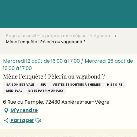
Aller
au
contenu
principal
Page d’accueil – je prépare mon séjour
Agenda
Mène l’enquête ! Pèlerin ou vagabond ?
Mercredi 12 août de 16:00 à 17:00 / Mercredi 26 août de
16:00 à 17:00
Mène l’enquête ! Pèlerin ou vagabond ?
SAISON ESTIVALE
JEU
VISITES ET SORTIES À THÈMES
HISTOIRE
MÉDIÉVAL
SITES PATRIMONIAUX
6 Rue du Temple, 72430 Asnières-sur-Vègre
M'y rendre
Ajouter aux favoris
Partager