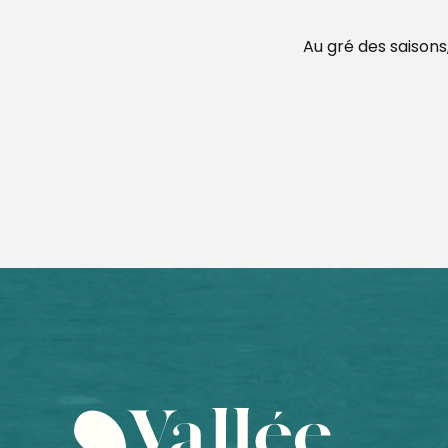
Au gré des saisons,
Territoires en blasons, Lucas Desmesures
Invisible Jumpers, Joseph Ford
ESCAPADE : Visite guidée du musée sans l'atelier de fab
Marché le lundi et le samedi à Sablé-sur-Sarthe
Journée pêche au feeder
Marché le samedi matin à Précigné
Marché le mardi et le samedi à Cérans-Foulletourte