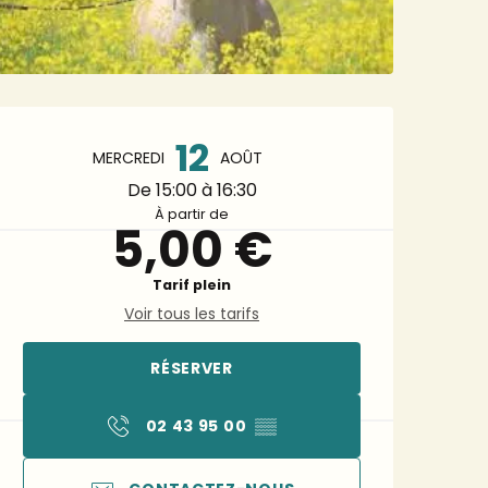
Ouverture et coordonnée
12
MERCREDI
AOÛT
De 15:00 à 16:30
À partir de
5,00 €
Tarif plein
Voir tous les tarifs
RÉSERVER
02 43 95 00
▒▒