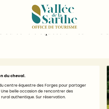
Mercredi du terroir : Visite du centre équestre "Les Amis du Fjord"
te du centre équestre "Les Amis 
n du cheval.
 du centre équestre des Forges pour partager 
. Une belle occasion de rencontrer des 
 rural authentique. Sur réservation.