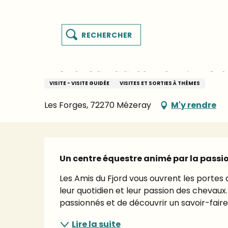
Aller
Page d’accueil – je prépare mon séjour
Agenda
au
te
contenu
Recherche
principal
MENU
Mercredi 12 août de 15:00 à 16:30
és
Mercredi du terroir : Visi
ur
VISITE - VISITE GUIDÉE
VISITES ET SORTIES À THÈMES
Les Forges, 72270 Mézeray
M'y rendre
Description
Un centre équestre animé par la passio
Les Amis du Fjord vous ouvrent les portes
leur quotidien et leur passion des chevaux
passionnés et de découvrir un savoir-faire
Lire la suite