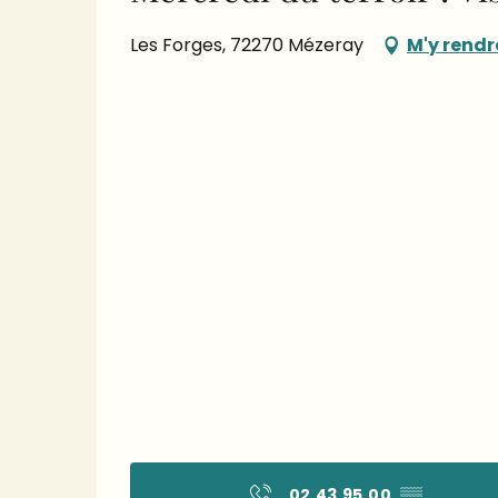
Les Forges, 72270 Mézeray
M'y rendr
02 43 95 00
▒▒