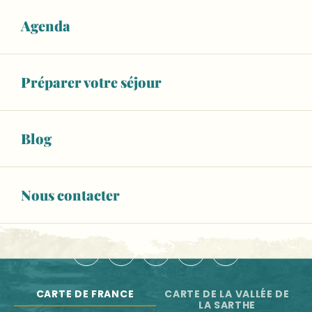
Balad'Expo : 10 ans de reconstitution historique au Man
Atelier "Créé ton blason"
Agenda
NOS OFFICES DE TOURISME
Jeudi du savoir-faire : Visite de l'exploitation "Choisis l
Marché le vendredi matin
NOUS CONTACTER
Salle Marcel Pagnol
Préparer votre séjour
ESPACE PRO
BROCHURES
Blog
Newsletter
Toute l'actu de la Vallée de la Sarthe
Nous contacter
S'INSCRIRE
NOUS SUIVRE :
CARTE DE FRANCE
CARTE DE LA VALLÉE DE
LA SARTHE