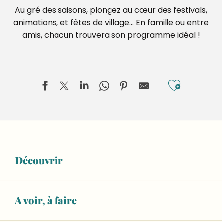
Au gré des saisons, plongez au cœur des festivals,
animations, et fêtes de village… En famille ou entre
amis, chacun trouvera son programme idéal !
Ajouter
Territoires en blasons, Lucas Desmesures
Invisible Jumpers, Joseph Ford
Découvrir
ESCAPADE : Visite guidée du musée sans l'atelier de fab
Aliette Boyer, Dans la rivière, peut-être
Exposition "Les voyages au Moyen Âge"
De terre et de souffle, Sifflets en argile de Sarthe et d
A voir, à faire
Écoute et crée à 4 mains