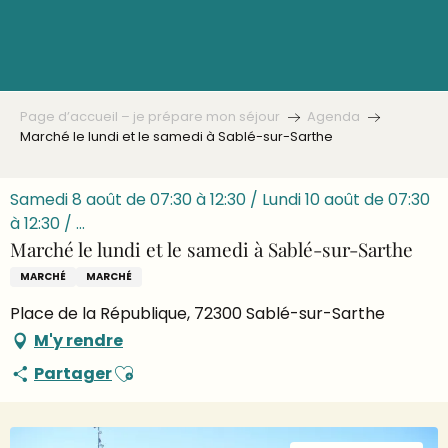
Aller
au
contenu
principal
Page d’accueil – je prépare mon séjour
Agenda
Marché le lundi et le samedi à Sablé-sur-Sarthe
Samedi 8 août de 07:30 à 12:30 / Lundi 10 août de 07:30
à 12:30 / ...
Marché le lundi et le samedi à Sablé-sur-Sarthe
MARCHÉ
MARCHÉ
Place de la République, 72300 Sablé-sur-Sarthe
M'y rendre
Ajouter aux favoris
Partager