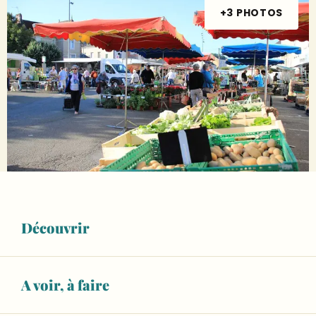
+3 PHOTOS
Ouverture et coordonnées
8
Découvrir
SAMEDI
AOÛT
De 07:30 à 12:30
10
A voir, à faire
LUNDI
AOÛT
De 07:30 à 12:30