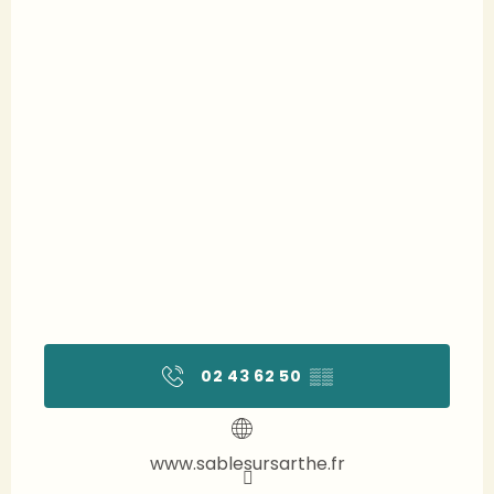
02 43 62 50
▒▒
www.sablesursarthe.fr