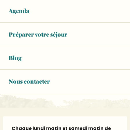
15
SAMEDI
AOÛT
Agenda
De 07:30 à 12:30
17
LUNDI
AOÛT
Préparer votre séjour
De 07:30 à 12:30
VOIR TOUTES LES DATES
Blog
02 43 62 50
▒▒
Nous contacter
www.sablesursarthe.fr
Description
Chaque lundi matin et samedi matin de 