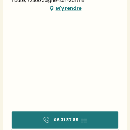
haute, 72300 Juigné-sur-Sarthe
M'y rendre
06 31 87 89
▒▒