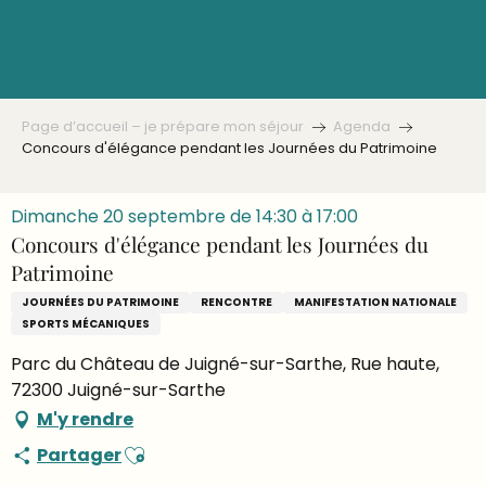
Aller
au
contenu
principal
Page d’accueil – je prépare mon séjour
Agenda
Concours d'élégance pendant les Journées du Patrimoine
Dimanche 20 septembre de 14:30 à 17:00
Concours d'élégance pendant les Journées du
Patrimoine
JOURNÉES DU PATRIMOINE
RENCONTRE
MANIFESTATION NATIONALE
SPORTS MÉCANIQUES
Parc du Château de Juigné-sur-Sarthe, Rue haute,
72300 Juigné-sur-Sarthe
M'y rendre
Ajouter aux favoris
Partager