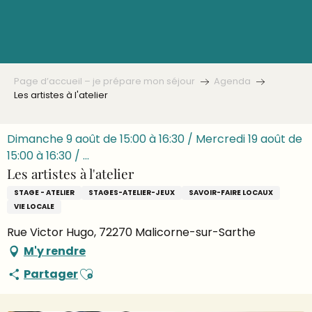
Aller
au
contenu
principal
Page d’accueil – je prépare mon séjour
Agenda
Les artistes à l'atelier
Dimanche 9 août de 15:00 à 16:30 / Mercredi 19 août de
15:00 à 16:30 / ...
Les artistes à l'atelier
STAGE - ATELIER
STAGES-ATELIER-JEUX
SAVOIR-FAIRE LOCAUX
VIE LOCALE
Rue Victor Hugo, 72270 Malicorne-sur-Sarthe
M'y rendre
Ajouter aux favoris
Partager