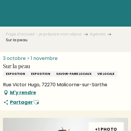
Aller
au
contenu
principal
Page d’accueil – je prépare mon séjour
Agenda
Sur la peau
3 octobre > 1 novembre
Sur la peau
EXPOSITION
EXPOSITION
SAVOIR-FAIRE LOCAUX
VIE LOCALE
Rue Victor Hugo, 72270 Malicorne-sur-Sarthe
M'y rendre
Ajouter aux favoris
Partager
+1 PHOTO