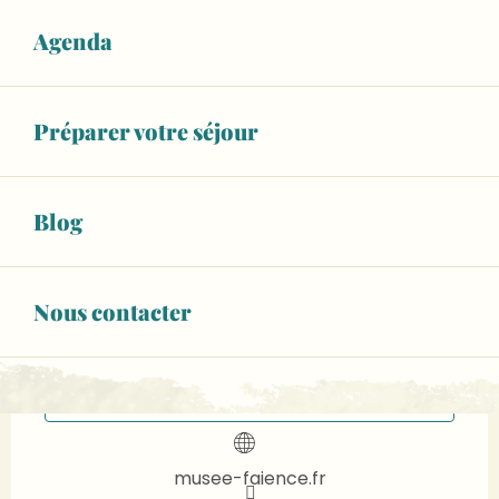
Agenda
Ouverture et coordonnées
DU
AU
Préparer votre séjour
3
1
OCTOBRE
NOVEMBRE
5,00 €
Blog
Tarif plein
Voir tous les tarifs
Nous contacter
02 43 48 07
▒▒
CONTACTEZ-NOUS
musee-faience.fr