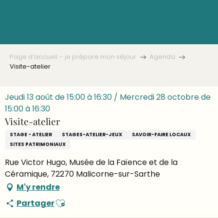
Aller
au
contenu
principal
Page d’accueil – je prépare mon séjour
Agenda
Visite-atelier
Jeudi 13 août de 15:00 à 16:30 / Mercredi 28 octobre de
15:00 à 16:30
Visite-atelier
STAGE - ATELIER
STAGES-ATELIER-JEUX
SAVOIR-FAIRE LOCAUX
SITES PATRIMONIAUX
Rue Victor Hugo, Musée de la Faïence et de la
Céramique, 72270 Malicorne-sur-Sarthe
M'y rendre
Ajouter aux favoris
Partager