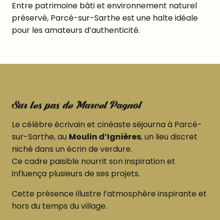
Entre patrimoine bâti et environnement naturel
préservé, Parcé-sur-Sarthe est une halte idéale
pour les amateurs d’authenticité.
Sur les pas de Marcel Pagnol
Le célèbre écrivain et cinéaste séjourna à Parcé-
sur-Sarthe, au
Moulin d’Ignières
, un lieu discret
niché dans un écrin de verdure.
Ce cadre paisible nourrit son inspiration et
influença plusieurs de ses projets.
Cette présence illustre l’atmosphère inspirante et
hors du temps du village.