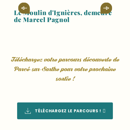
Où manger ?
Le Moulin d'Ignières, demeure
C
de Marcel Pagnol
T
Téléchargez votre parcours découverte de
Parcé-sur-Sarthe pour votre prochaine
sortie !
TÉLÉCHARGEZ LE PARCOURS !