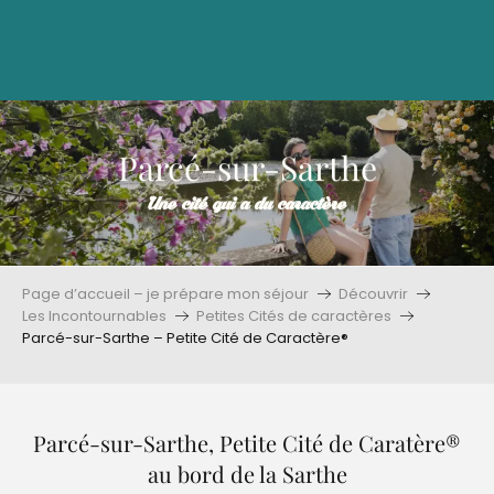
Aller
au
contenu
principal
Parcé-sur-Sarthe
Une cité qui a du caractère
Page d’accueil – je prépare mon séjour
Découvrir
Les Incontournables
Petites Cités de caractères
Parcé-sur-Sarthe – Petite Cité de Caractère®
Parcé-sur-Sarthe, Petite Cité de Caratère®
au bord de la Sarthe