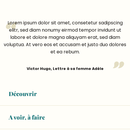
Lorem ipsum dolor sit amet, consetetur sadipscing
elitr, sed diam nonumy eirmod tempor invidunt ut
labore et dolore magna aliquyam erat, sed diam
voluptua. At vero eos et accusam et justo duo dolores
et ea rebum.
Victor Hugo, Lettre à sa femme Adèle
Découvrir
Un peu d’histoire !
Lorem ipsum dolor sit amet, consetetur sadipscing
A voir, à faire
elitr,
sed diam nonumy eirmod tempor invidunt
ut labore et dolore magna aliquyam erat, sed diam