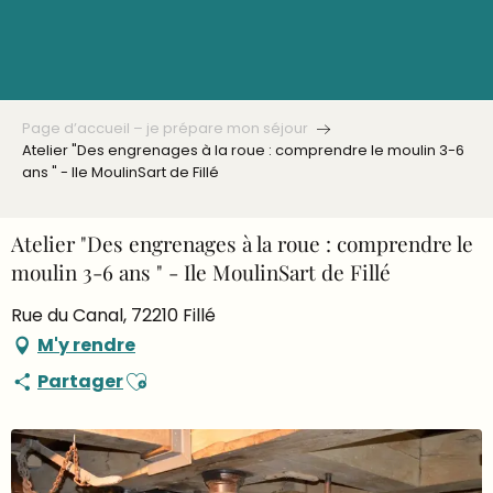
Aller
au
contenu
principal
Page d’accueil – je prépare mon séjour
Atelier "Des engrenages à la roue : comprendre le moulin 3-6
ans " - Ile MoulinSart de Fillé
Atelier "Des engrenages à la roue : comprendre le
moulin 3-6 ans " - Ile MoulinSart de Fillé
Rue du Canal, 72210 Fillé
M'y rendre
Ajouter aux favoris
Partager