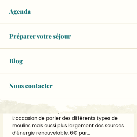
Horaires non définis
Agenda
Voir les horaires
RÉSERVEZ VOTRE ACTIVITÉ
Préparer votre séjour
Blog
Description
Atelier créatif à destination des petits et 
grands sur l'Ile MoulinSart de Fillé
Nous contacter
Après une visite du moulin Cyprien, les enfants 
découvrent et expérimentent la transmission 
du mouvement au moyen d’engrenages et 
fabriquent leur propre roue à aubes. 
L’occasion de parler des différents types de 
moulins mais aussi plus largement des sources 
d’énergie renouvelable. 6€ par...