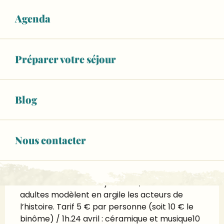
Agenda
Ouverture et coordonnées
Horaires non définis
Voir les horaires
Préparer votre séjour
RÉSERVEZ VOTRE ACTIVITÉ
Blog
Description
Nous contacter
Atelier lecture et modelage en binôme 
enfant/adulte
Binôme : enfant de 4 à 7 ans et adulte. Après 
la lecture d’un album jeunesse, enfants et 
adultes modèlent en argile les acteurs de 
l’histoire. Tarif 5 € par personne (soit 10 € le 
binôme) / 1h.24 avril : céramique et musique10 