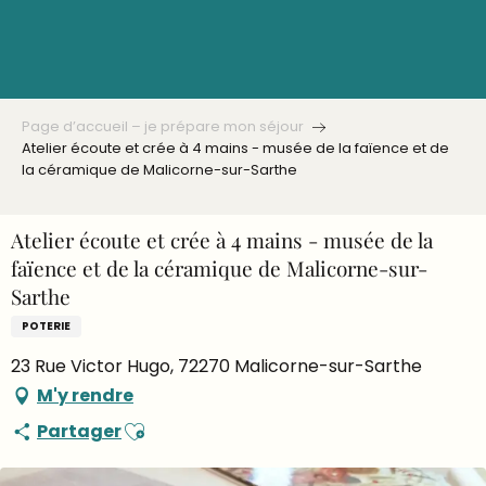
Aller
au
contenu
principal
Page d’accueil – je prépare mon séjour
Atelier écoute et crée à 4 mains - musée de la faïence et de
la céramique de Malicorne-sur-Sarthe
Atelier écoute et crée à 4 mains - musée de la
faïence et de la céramique de Malicorne-sur-
Sarthe
POTERIE
23 Rue Victor Hugo, 72270 Malicorne-sur-Sarthe
M'y rendre
Ajouter aux favoris
Partager