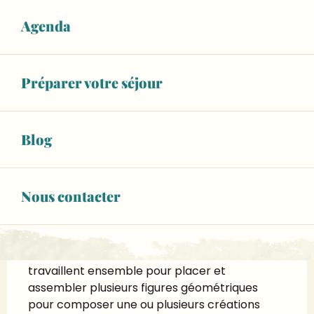
Horaires non définis
Agenda
Voir les horaires
RÉSERVEZ VOTRE ACTIVITÉ
Préparer votre séjour
Blog
Description
Atelier créatif à destination des 3-6 ans 
sur l'Ile MoulinSart de Fillé
Nous contacter
Après un jeu de découvertes des œuvres de 
Land Art présentes sur le site, les enfants, 
découvrent les caractéristiques du 
mouvement et les matériaux utilisés. Ils 
travaillent ensemble pour placer et 
assembler plusieurs figures géométriques 
pour composer une ou plusieurs créations 