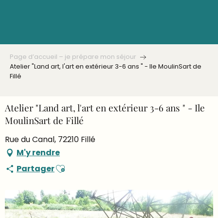
Aller
au
contenu
principal
Page d’accueil – je prépare mon séjour
Atelier "Land art, l'art en extérieur 3-6 ans " - Ile MoulinSart de
Fillé
Atelier "Land art, l'art en extérieur 3-6 ans " - Ile
MoulinSart de Fillé
Rue du Canal, 72210 Fillé
M'y rendre
Ajouter aux favoris
Partager