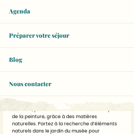
Agenda
Ouverture et coordonnées
Horaires non définis
Voir les horaires
Préparer votre séjour
RÉSERVEZ VOTRE ACTIVITÉ
Blog
Description
Nous contacter
Atelier de création animé par l'équipe de 
l'île MoulinSart
Pendant des siècles, l’homme a créé des 
couleurs, pour teindre des tissus ou fabriquer 
de la peinture, grâce à des matières 
naturelles. Partez à la recherche d’éléments 
naturels dans le jardin du musée pour 