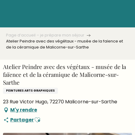
Aller
au
contenu
principal
Page d’accueil – je prépare mon séjour
Atelier Peindre avec des végétaux - musée de la faïence et
de la céramique de Malicorne-sur-Sarthe
Atelier Peindre avec des végétaux - musée de la
faïence et de la céramique de Malicorne-sur-
Sarthe
PEINTURES ARTS GRAPHIQUES
23 Rue Victor Hugo, 72270 Malicorne-sur-Sarthe
M'y rendre
Ajouter aux favoris
Partager