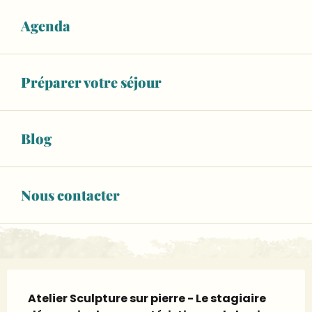
A lieu aujourd'hui
Agenda
Voir les horaires
06 89 90 59
▒▒
Préparer votre séjour
CONTACTEZ-NOUS
Blog
www.elfe-creation.fr
Page Facebook
Nous contacter
Page Instagram
Description
Atelier Sculpture sur pierre - Le stagiaire 