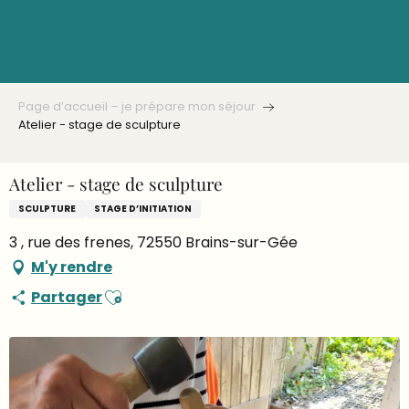
Aller
au
contenu
principal
Page d’accueil – je prépare mon séjour
Atelier - stage de sculpture
Atelier - stage de sculpture
SCULPTURE
STAGE D’INITIATION
3 , rue des frenes, 72550 Brains-sur-Gée
M'y rendre
Ajouter aux favoris
Partager