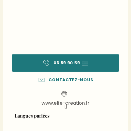
06 89 90 59
▒▒
CONTACTEZ-NOUS
www.elfe-creation.fr
Langues parlées
Langues parlées