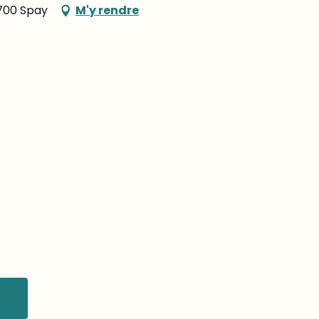
2700 Spay
M'y rendre