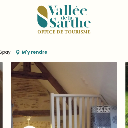
hôte La Maison du Four à Pain
 du Four à Pain
 Spay
M'y rendre