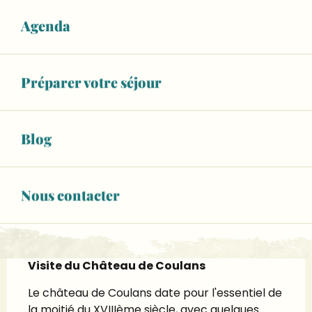
Fermé pour aujourd'hui
Agenda
Voir les horaires
À partir de
5,00 €
Préparer votre séjour
Tarif plein
Voir tous les tarifs
06 09 14 34
▒▒
Blog
Page Facebook
Nous contacter
Description
Visite du Château de Coulans
Le château de Coulans date pour l'essentiel de 
la moitié du XVIIIème siècle, avec quelques 