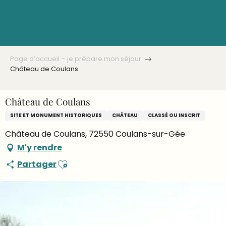
Aller
au
contenu
principal
Page d’accueil – je prépare mon séjour
Château de Coulans
Château de Coulans
SITE ET MONUMENT HISTORIQUES
CHÂTEAU
CLASSÉ OU INSCRIT
Château de Coulans, 72550 Coulans-sur-Gée
M'y rendre
Ajouter aux favoris
Partager