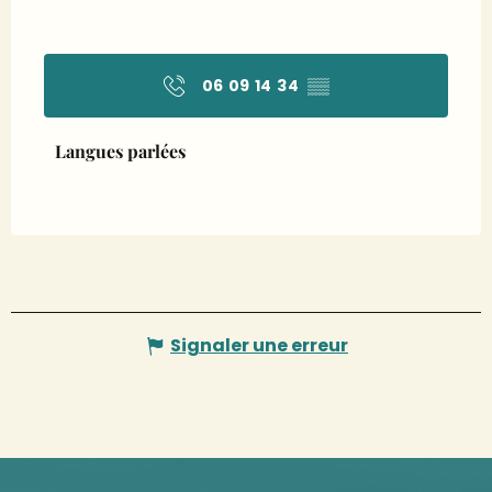
06 09 14 34
▒▒
Langues parlées
Langues parlées
Signaler une erreur