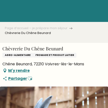
Aller
au
contenu
principal
Page d’accueil – je prépare mon séjour
Chèvrerie Du Chêne Beunard
Chèvrerie Du Chêne Beunard
AGRO-ALIMENTAIRE
FROMAGE ET PRODUIT LAITIER
Chêne Beunard, 72210 Voivres-lès-le-Mans
M'y rendre
Ajouter aux favoris
Partager