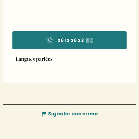
06 12 26 23
▒▒
Langues parlées
Langues parlées
Signaler une erreur