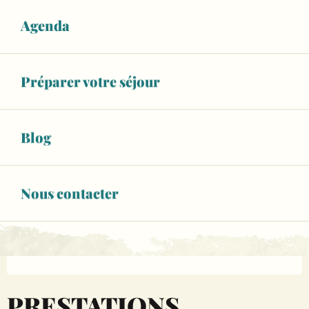
Fermé aujourd'hui
Agenda
Voir les horaires
Animaux acceptés
Préparer votre séjour
06 12 26 23
▒▒
Page Facebook
Blog
Nous contacter
Description
Eleveurs de chèvres.
Fromages et yaourts de chèvres.
PRESTATIONS