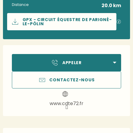
Distance
20.0 km
Documentation
GPX - CIRCUIT ÉQUESTRE DE PARIGNÉ-
SECTI
LE-PÔLIN
Ouverture et coordonnées
APPELER
CONTACTEZ-NOUS
www.cdte72.fr
Description