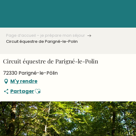
Aller
au
contenu
principal
Page d’accueil – je prépare mon séjour
Circuit équestre de Parigné-le-Polin
Circuit équestre de Parigné-le-Polin
72330 Parigné-le-Pôlin
M'y rendre
Ajouter aux favoris
Partager