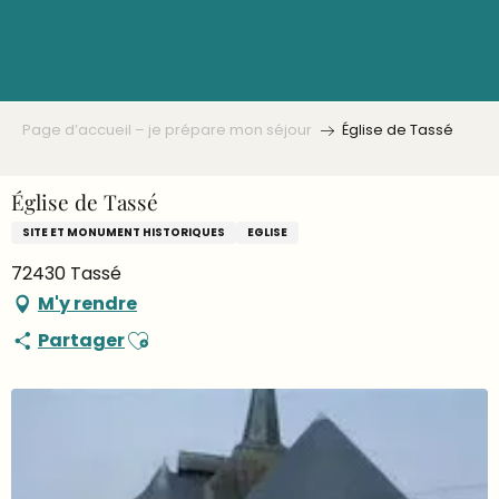
Aller
au
contenu
principal
Page d’accueil – je prépare mon séjour
Église de Tassé
Église de Tassé
SITE ET MONUMENT HISTORIQUES
EGLISE
72430 Tassé
M'y rendre
Ajouter aux favoris
Partager