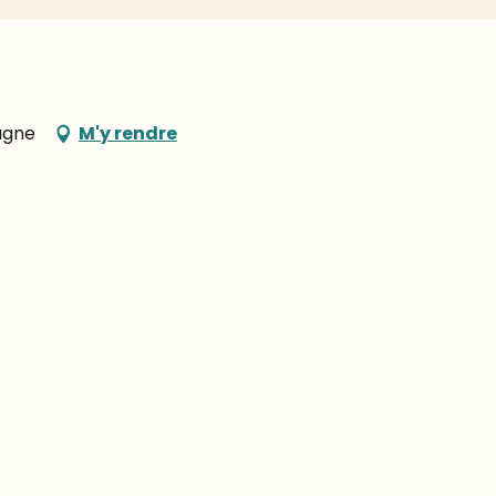
agne
M'y rendre