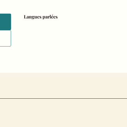
Langues parlées
Langues parlées