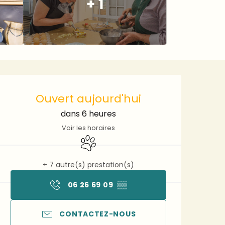
+ 1
Ouverture et coordonnée
Ouvert aujourd'hui
dans 6 heures
Voir les horaires
Animaux acceptés
+ 7 autre(s) prestation(s)
06 26 69 09
▒▒
CONTACTEZ-NOUS