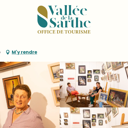
rt des forges
e
M'y rendre