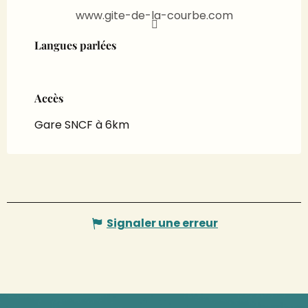
www.gite-de-la-courbe.com
Langues parlées
Langues parlées
Accès
Accès
Gare SNCF à 6km
Signaler une erreur