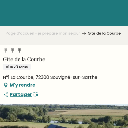
Aller
au
contenu
principal
Page d’accueil – je prépare mon séjour
Gîte de la Courbe
Gîte de la Courbe
GÎTE D'ÉTAPES
N°1 La Courbe, 72300 Souvigné-sur-Sarthe
M'y rendre
Ajouter aux favoris
Partager