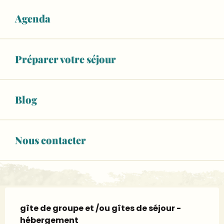
Ouvert aujourd'hui
Agenda
Voir les horaires
WiFi
Préparer votre séjour
+ 6 autre(s) prestation(s)
APPELER
Blog
CONTACTEZ-NOUS
Nous contacter
www.gite-de-la-courbe.com
Description
gîte de groupe et /ou gîtes de séjour - 
hébergement