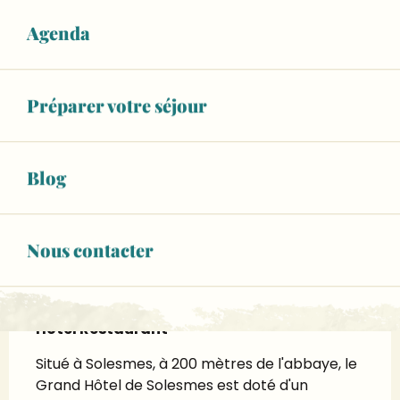
Ouvert aujourd'hui
Agenda
Voir les horaires
WiFi
Préparer votre séjour
+ 3 autre(s) prestation(s)
02.43.95.45.
▒▒
Blog
CONTACTEZ-NOUS
Nous contacter
Description
Hôtel Restaurant
Situé à Solesmes, à 200 mètres de l'abbaye, le 
Grand Hôtel de Solesmes est doté d'un 