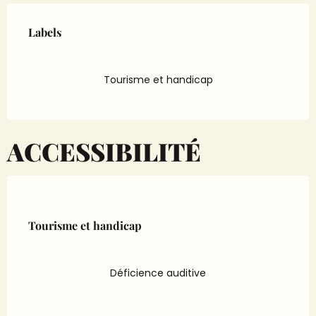
Offres de prestations
Labels
Labels
Tourisme et handicap
ACCESSIBILITÉ
Tourisme et handicap
Tourisme et handicap
Déficience auditive