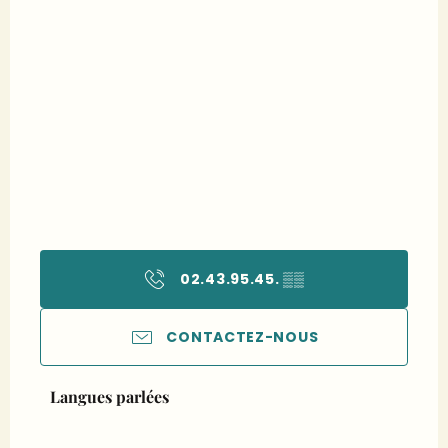
02.43.95.45.
▒▒
CONTACTEZ-NOUS
Langues parlées
Langues parlées