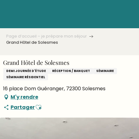
Aller
au
contenu
principal
Page d’accueil – je prépare mon séjour
Grand Hôtel de Solesmes
Grand Hôtel de Solesmes
DEMI JOURNÉE D'ÉTUDE
RÉCEPTION / BANQUET
SÉMINAIRE
SÉMINAIRE RÉSIDENTIEL
16 place Dom Guéranger, 72300 Solesmes
M'y rendre
Ajouter aux favoris
Partager