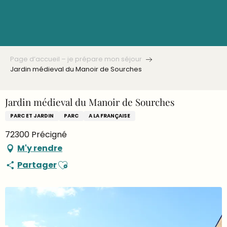
Aller
au
contenu
principal
Page d’accueil – je prépare mon séjour
Jardin médieval du Manoir de Sourches
Jardin médieval du Manoir de Sourches
PARC ET JARDIN
PARC
A LA FRANÇAISE
72300 Précigné
M'y rendre
Ajouter aux favoris
Partager