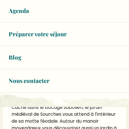
Ouvert aujourd'hui
Agenda
Voir les horaires
À partir de
5,00 €
Préparer votre séjour
Tarif plein
Voir tous les tarifs
Blog
www.manoir-de-sourches.info
Nous contacter
Description
Jardins et Manoir de Sourches
Caché dans le bocage sabolien, le jardin 
médiéval de Sourches vous attend à l'intérieur 
de sa motte féodale. Autour du manoir 
moyenâgeux vous découvrirez aussi un jardin à 