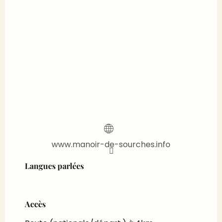
www.manoir-de-sourches.info
Langues parlées
Langues parlées
Accès
Accès