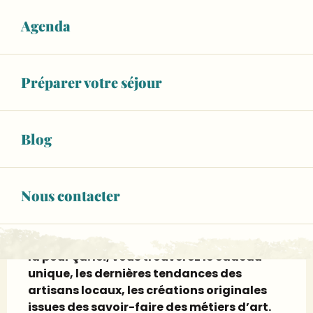
musee-faience.fr
Agenda
Page Facebook
Page X
Préparer votre séjour
Page Instagram
Page Tripadvisor
Blog
Description
Nous contacter
Vitrine des productions de Malicorne et de 
la région... Il est urgent de se faire plaisir et 
de faire plaisir ! La Boutique du Musée est 
là pour ça. Ici, vous trouverez le cadeau 
unique, les dernières tendances des 
artisans locaux, les créations originales 
issues des savoir-faire des métiers d’art.