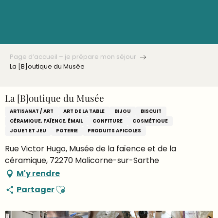
Aller
au
contenu
principal
Page d’accueil – je prépare mon séjour
La [B]outique du Musée
La [B]outique du Musée
ARTISANAT / ART
ART DE LA TABLE
BIJOU
BISCUIT
CÉRAMIQUE, FAÏENCE, ÉMAIL
CONFITURE
COSMÉTIQUE
JOUET ET JEU
POTERIE
PRODUITS APICOLES
Rue Victor Hugo, Musée de la faïence et de la
céramique, 72270 Malicorne-sur-Sarthe
M'y rendre
Ajouter aux favoris
Partager