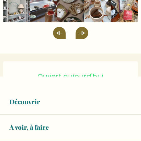
Ouverture et coordonnées
Ouvert aujourd'hui
Voir les horaires
02 43 48 07
▒▒
Découvrir
CONTACTEZ-NOUS
A voir, à faire