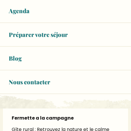
RÉSERVEZ VOTRE HÉBERGEMENT
Agenda
WiFi
+ 7 autre(s) prestation(s)
Préparer votre séjour
02 43 23 84
▒▒
Blog
CONTACTEZ-NOUS
Nous contacter
www.gites-de-france-sarthe.com
Description
Fermette a la campagne
Gîte rural : Retrouvez la nature et le calme 