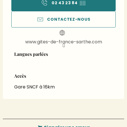
02 43 23 84
▒▒
CONTACTEZ-NOUS
www.gites-de-france-sarthe.com
Langues parlées
Langues parlées
Accès
Accès
Gare SNCF à 16km