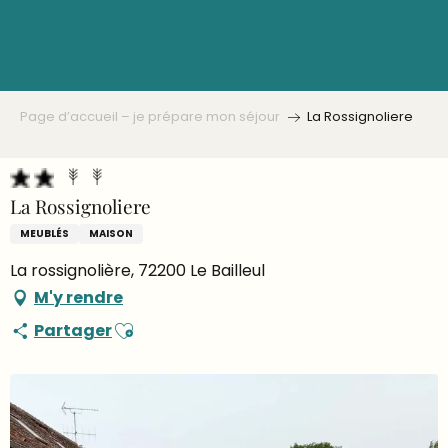
Aller
au
contenu
principal
Page d’accueil – je prépare mon séjour
La Rossignoliere
La Rossignoliere
MEUBLÉS
MAISON
La rossignolière, 72200 Le Bailleul
M'y rendre
Ajouter aux favoris
Partager