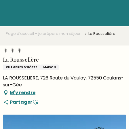
Aller
au
contenu
principal
Page d’accueil – je prépare mon séjour
La Rousselière
La Rousselière
CHAMBRES D'HÔTES
MAISON
LA ROUSSELIERE, 726 Route du Vaulay, 72550 Coulans-
sur-Gée
M'y rendre
Ajouter aux favoris
Partager