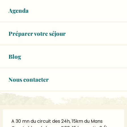
Agenda
RÉSERVEZ VOTRE HÉBERGEMENT
WiFi
Préparer votre séjour
+ 4 autre(s) prestation(s)
02 43 23 84
▒▒
Blog
CONTACTEZ-NOUS
Nous contacter
www.gites-de-france-sarthe.com
Description
A 30 mn du circuit des 24h, 15km du Mans 