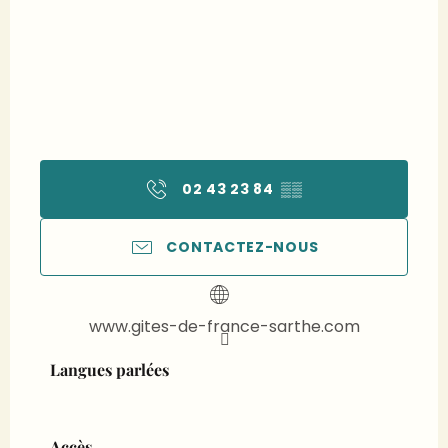
02 43 23 84
▒▒
CONTACTEZ-NOUS
www.gites-de-france-sarthe.com
Langues parlées
Langues parlées
Accès
Accès